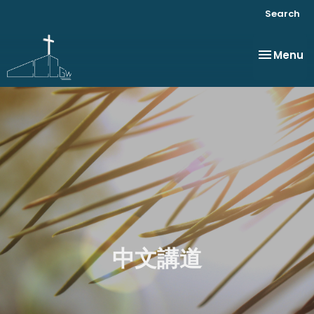
Search
Toggle na
Menu
中文講道