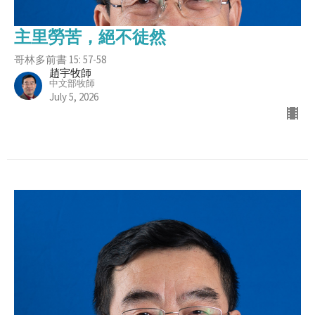
主里勞苦，絕不徒然
哥林多前書 15: 57-58
趙宇牧師
中文部牧師
July 5, 2026