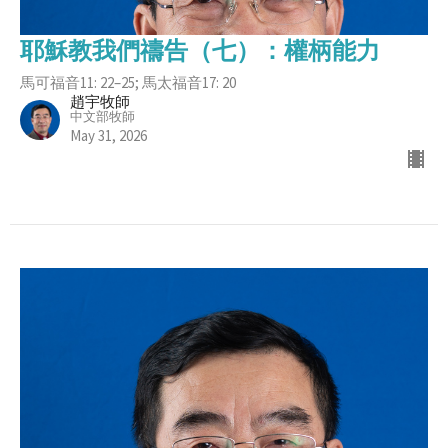
耶穌教我們禱告（七）：權柄能力
馬可福音11: 22–25; 馬太福音17: 20
趙宇牧師
中文部牧師
May 31, 2026