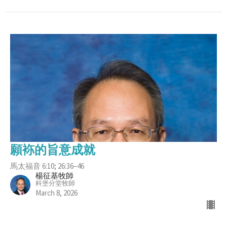
願袮的旨意成就
馬太福音 6:10; 26:36–46
楊征基牧師
科堡分堂牧師
March 8, 2026