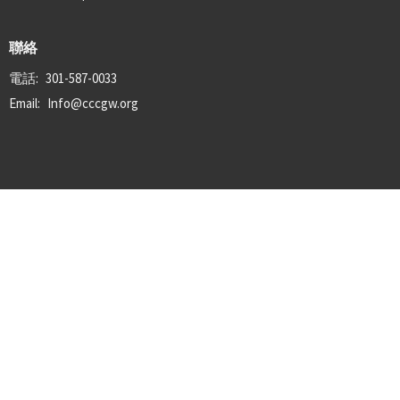
聯絡
電話:
301-587-0033
Email
:
Info@cccgw.org