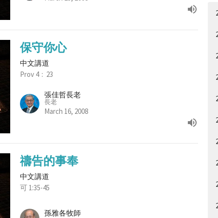
保守你心
中文講道
Prov 4﹕23
張佳哲長老
長老
March 16, 2008
禱告的事奉
中文講道
可 1:35-45
孫雅各牧師