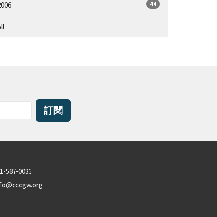
44
2006
ll
訂閱
1-587-0033
nfo@cccgw.org