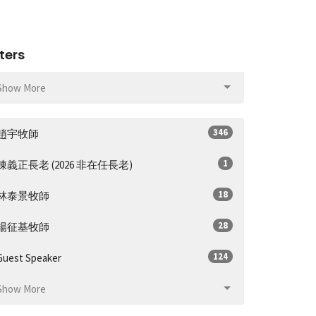
lters
Show More
346
趙宇牧師
1
陳義正長老 (2026 非在任長老)
18
林泰景牧師
28
楊征基牧師
124
Guest Speaker
Show More