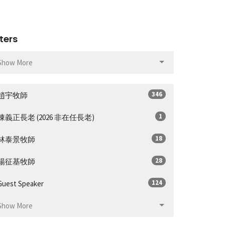
lters
Show More
346
趙宇牧師
1
陳義正長老 (2026 非在任長老)
18
林泰景牧師
28
楊征基牧師
124
Guest Speaker
Show More