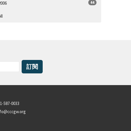
44
2006
ll
訂閱
1-587-0033
nfo@cccgw.org