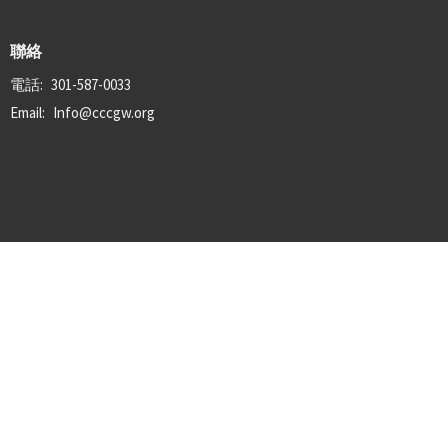
聯絡
電話:
301-587-0033
Email
:
Info@cccgw.org