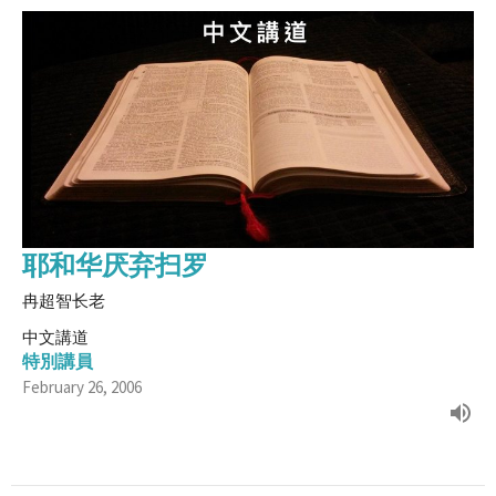
耶和华厌弃扫罗
冉超智长老
中文講道
特別講員
February 26, 2006