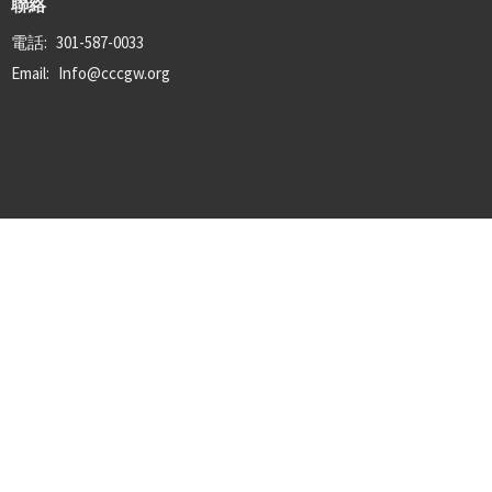
聯絡
電話:
301-587-0033
Email
:
Info@cccgw.org