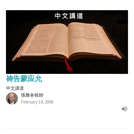
祷告蒙应允
中文講道
孫雅各牧師
February 19, 2006