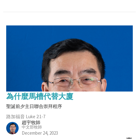
為什麼馬槽代替大廈
聖誕前夕主日聯合崇拜程序
路加福音 Luke 2:1-7
趙宇牧師
中文部牧師
December 24, 2023