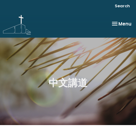
Search
Toggle na
Menu
中文講道