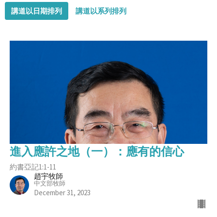
講道以日期排列
講道以系列排列
進入應許之地（一）：應有的信心
約書亞記1:1-11
趙宇牧師
中文部牧師
December 31, 2023