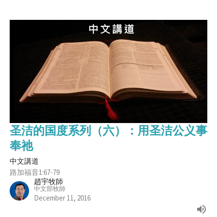
圣洁的国度系列（六）：用圣洁公义事
奉祂
中文講道
路加福音1:67-79
趙宇牧師
中文部牧師
December 11, 2016