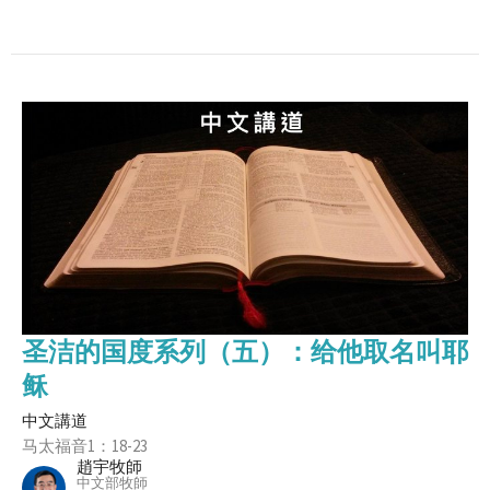
圣洁的国度系列（五）：给他取名叫耶
稣
中文講道
马太福音1：18-23
趙宇牧師
中文部牧師