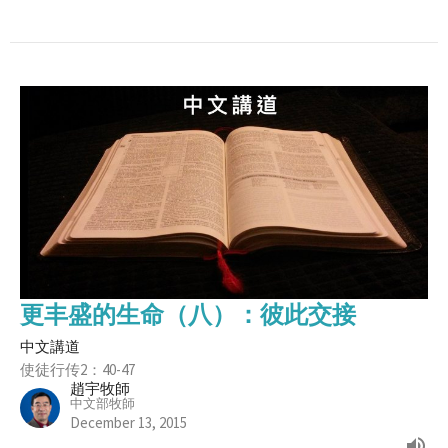
更丰盛的生命（八）：彼此交接
中文講道
使徒行传2：40-47
趙宇牧師
中文部牧師
December 13, 2015