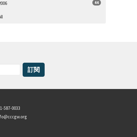
44
2006
ll
訂閱
1-587-0033
nfo@cccgw.org