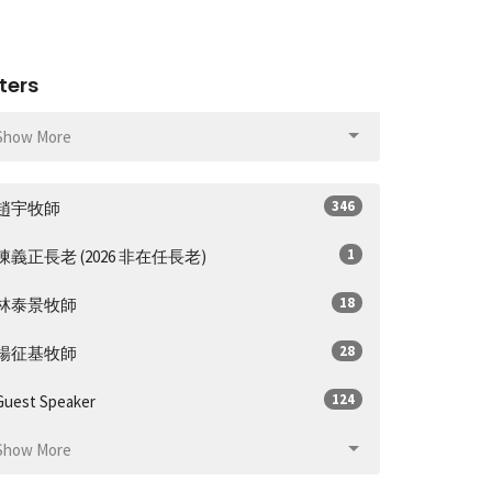
lters
Show More
346
趙宇牧師
1
陳義正長老 (2026 非在任長老)
18
林泰景牧師
28
楊征基牧師
124
Guest Speaker
Show More