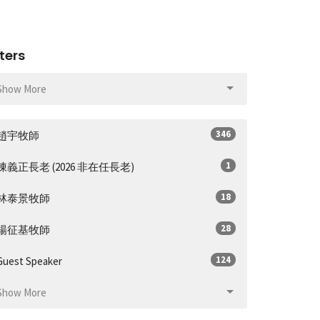
lters
Show More
346
趙宇牧師
1
陳義正長老 (2026 非在任長老)
18
林泰景牧師
28
楊征基牧師
124
Guest Speaker
Show More