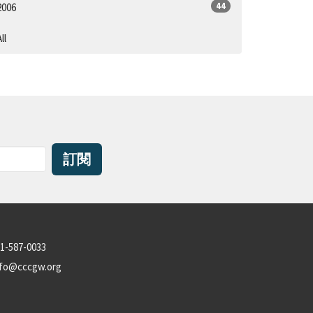
44
2006
ll
訂閱
1-587-0033
nfo@cccgw.org