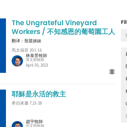
The Ungrateful Vineyard
Fi
Workers / 不知感恩的葡萄園工人
翻译：殷茵姊妹
馬太福音 20:1-16
林泰景牧師
英文部牧師
April 30, 2023
耶穌是永活的救主
希伯來書 7:23-28
趙宇牧師
中文部牧師