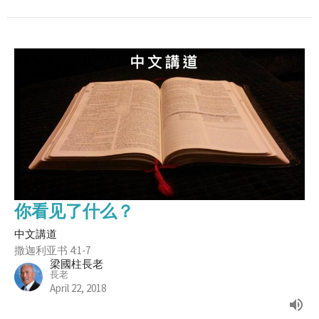
你看见了什么？
中文講道
撒迦利亚书 4:1-7
梁國柱長老
長老
April 22, 2018